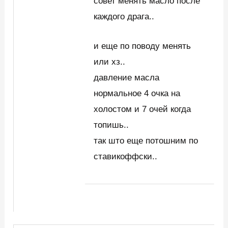
совет менять масло после
каждого драга..
и еще по поводу менять
или хз..
давление масла
нормальное 4 очка на
холостом и 7 очей когда
топишь..
так што еще потошним по
ставикоффски..