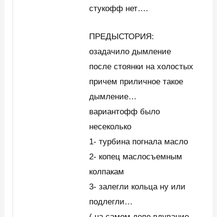
стукофф нет….
ПРЕДЫСТОРИЯ:
озадачило дымление
после стоянки на холостых
причем приличное такое
дымление…
вариантофф было
несеколько
1- турбина погнала масло
2- копец маслосъемным
колпакам
3- залегли кольца ну или
подлегли…
( на самом деле вдувание