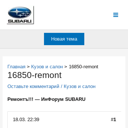
Перейти
к
Mai
содержимому
Men
Новая тема
Главная
Кузов и салон
16850-remont
16850-remont
Оставьте комментарий
/
Кузов и салон
Ремонтъ!!! — ИнФорум SUBARU
18.03.
22:39
#
1