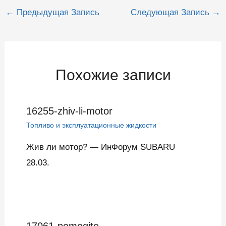
Навигация
←
Предыдущая Запись
Следующая Запись
→
по
записям
Похожие записи
16255-zhiv-li-motor
Топливо и эксплуатационные жидкости
Жив ли мотор? — ИнФорум SUBARU
28.03.
17061-pomogite