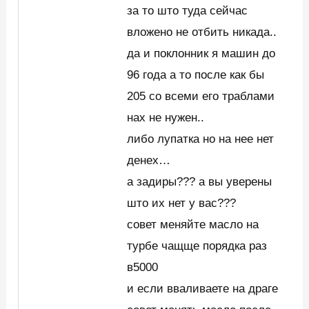
за то што туда сейчас
вложено не отбить никада..
да и поклонник я машин до
96 года а то после как бы
205 со всеми его траблами
нах не нужен..
либо лупатка но на нее нет
денех…
а задиры??? а вы уверены
што их нет у вас???
совет меняйте масло на
турбе чащще порядка раз
в5000
и если вваливаете на драге