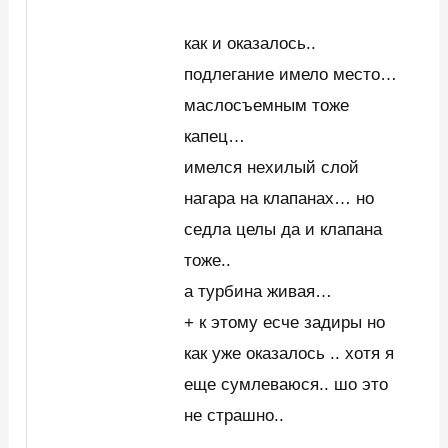
как и оказалось..
подлегание имело место…
маслосъемным тоже
капец…
имелся нехилый слой
нагара на клапанах… но
седла целы да и клапана
тоже..
а турбина живая…
+ к этому есче задиры но
как уже оказалось .. хотя я
еще сумлеваюся.. шо это
не страшно..