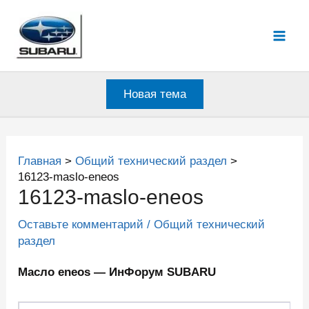
Перейти
к
Mai
содержимому
Men
Новая тема
Главная
Общий технический раздел
16123-maslo-eneos
16123-maslo-eneos
Оставьте комментарий
/
Общий технический
раздел
Масло eneos — ИнФорум SUBARU