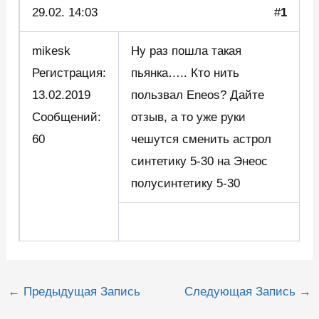
29.02.
14:03
#
1
mikesk
Ну раз пошла такая
Регистрация:
пьянка….. Кто нить
13.02.2019
пользвал Eneos? Дайте
Сообщений:
отзыв, а то уже руки
60
чешутся сменить астрол
синтетику 5-30 на Энеос
полусинтетику 5-30
Навигация
←
Предыдущая Запись
Следующая Запись
→
по