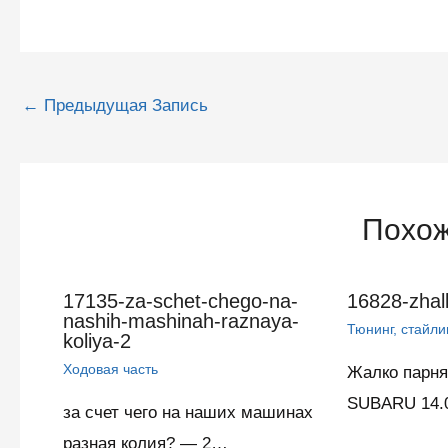
Навигация
←
Предыдущая Запись
по
записям
Похож
17135-za-schet-chego-na-
16828-zhal
nashih-mashinah-raznaya-
Тюнинг, стайли
koliya-2
Ходовая часть
Жалко парн
SUBARU 14.
за счет чего на наших машинах
разная колия? — 2…