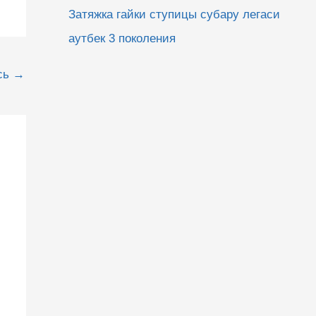
Затяжка гайки ступицы субару легаси
аутбек 3 поколения
сь
→