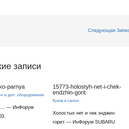
Следующая Запи
ие записи
ko-parnya
15773-holostyh-net-i-chek-
endzhin-gorit
нг и доп. оборудование
Кузов и салон
я… — ИнФорум
Холостых нет и чек энджин
03.
горит — ИнФорум SUBARU