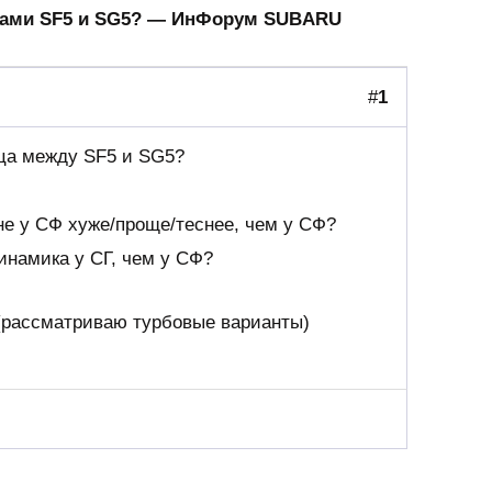
рами SF5 и SG5? — ИнФорум SUBARU
#
1
ца между SF5 и SG5?
не у СФ хуже/проще/теснее, чем у СФ?
инамика у СГ, чем у СФ?
 (рассматриваю турбовые варианты)