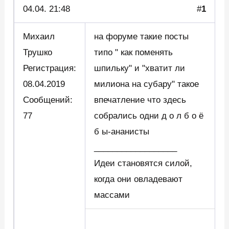
04.04.
21:48
#
1
Михаил
на форуме такие посты
Трушко
типо " как поменять
Регистрация:
шпильку" и "хватит ли
08.04.2019
милиона на субару" такое
Сообщений:
впечатление что здесь
77
собрались одни д о л б о ё
б ы-ананисты
__________________
Идеи становятся силой,
когда они овладевают
массами