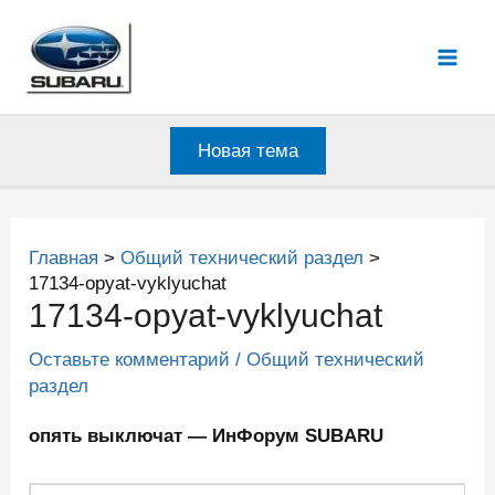
Перейти
к
Mai
содержимому
Men
Новая тема
Главная
Общий технический раздел
17134-opyat-vyklyuchat
17134-opyat-vyklyuchat
Оставьте комментарий
/
Общий технический
раздел
опять выключат — ИнФорум SUBARU