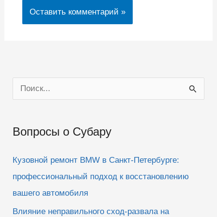
П
о
и
Вопросы о Субару
с
к
Кузовной ремонт BMW в Санкт-Петербурге:
:
профессиональный подход к восстановлению
вашего автомобиля
Влияние неправильного сход-развала на