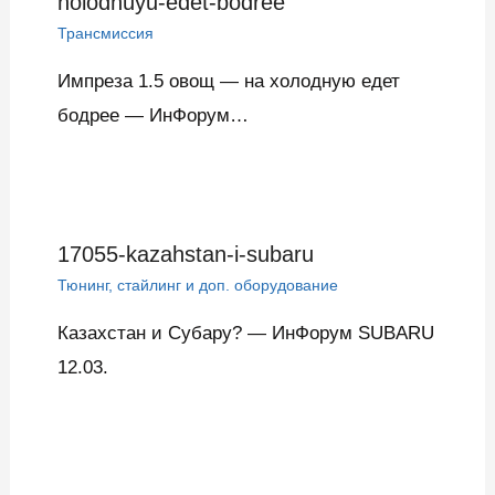
holodnuyu-edet-bodree
Трансмиссия
Импреза 1.5 овощ — на холодную едет
бодрее — ИнФорум…
17055-kazahstan-i-subaru
Тюнинг, стайлинг и доп. оборудование
Казахстан и Субару? — ИнФорум SUBARU
12.03.