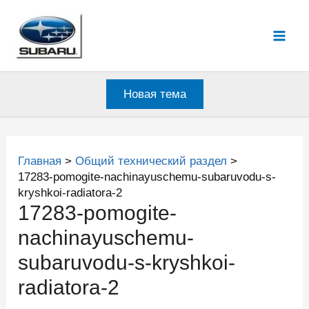
Перейти
к
Mai
содержимому
Men
Новая тема
Главная
Общий технический раздел
17283-pomogite-nachinayuschemu-subaruvodu-s-
kryshkoi-radiatora-2
17283-pomogite-
nachinayuschemu-
subaruvodu-s-kryshkoi-
radiatora-2