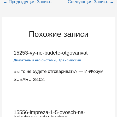
Навигация
←
Предыдущая Запись
Следующая Запись
→
по
записям
Похожие записи
15253-vy-ne-budete-otgovarivat
Двигатель и его системы
,
Трансмиссия
Вы то не будете отговаривать? — ИнФорум
SUBARU 28.02.
15556-impreza-1-5-ovosch-na-