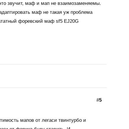
 это звучит, маф и мап не взаимозаменяемы.
адаптировать маф не такая уж проблема
ататный форевский маф sf5 EJ20G
#
5
тимость мапов от легаси твинтурбо и