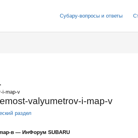
Субару-вопросы и ответы
С
-i-map-v
most-valyumetrov-i-map-v
еский раздел
 map-в — ИнФорум SUBARU