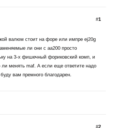
#
1
акой валюм стоит на форе или импре ej20g
аменяемые ли они с aa200 просто
ьку на 3-х фишечный фориковский комп, и
 ли менять maf. А если еще ответите надо
 буду вам премного благодарен.
#
2