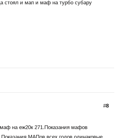
да стоял и мап и маф на турбо субару
#
8
 маф на еж20к 271.Показания мафов
.Показания МАПов всех годов одинаковые