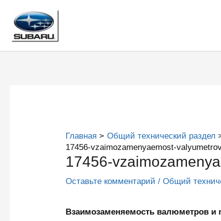
Перейти
к
содержимому
Главная
Общий технический раздел
17456-vzaimozamenyaemost-valyumetrov
17456-vzaimozamenyae
Оставьте комментарий
/
Общий технич
Взаимозаменяемость валюметров и