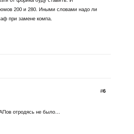
зги от форика буду ставить. И
юмов 200 и 280. Иными словами надо ли
маф при замене компа.
#
6
АПов отродясь не было…