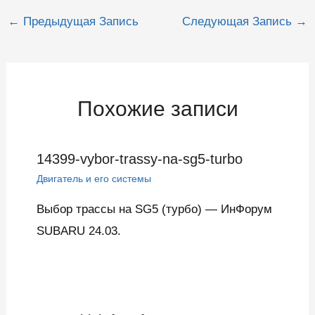
Навигация
←
Предыдущая Запись
Следующая Запись
→
по
записям
Похожие записи
14399-vybor-trassy-na-sg5-turbo
Двигатель и его системы
Выбор трассы на SG5 (турбо) — ИнФорум
SUBARU 24.03.