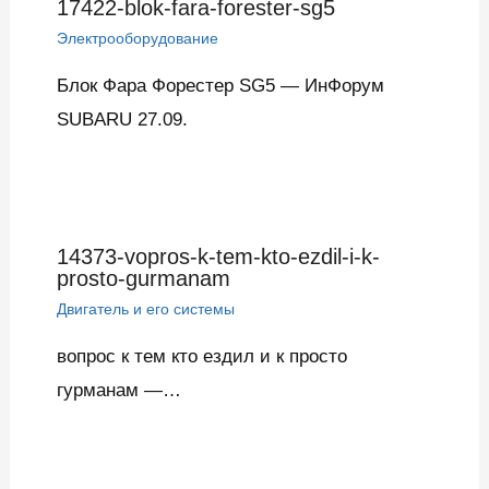
17422-blok-fara-forester-sg5
Электрооборудование
Блок Фара Форестер SG5 — ИнФорум
SUBARU 27.09.
14373-vopros-k-tem-kto-ezdil-i-k-
prosto-gurmanam
Двигатель и его системы
вопрос к тем кто ездил и к просто
гурманам —…