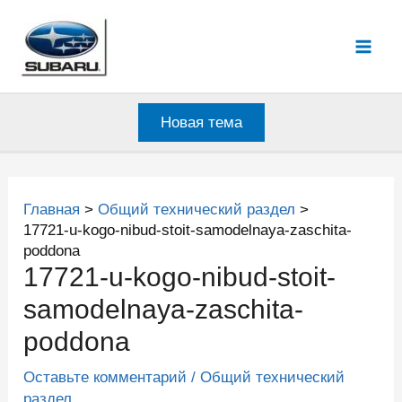
Перейти
к
Mai
содержимому
Men
Новая тема
Главная
Общий технический раздел
17721-u-kogo-nibud-stoit-samodelnaya-zaschita-
poddona
17721-u-kogo-nibud-stoit-
samodelnaya-zaschita-
poddona
Оставьте комментарий
/
Общий технический
раздел