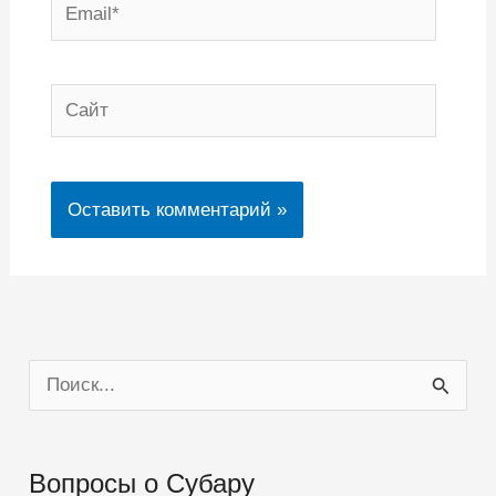
Email*
Сайт
П
о
и
Вопросы о Субару
с