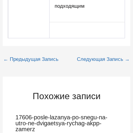
подходящим
Навигация
←
Предыдущая Запись
Следующая Запись
→
по
записям
Похожие записи
17606-posle-lazanya-po-snegu-na-
utro-ne-dvigaetsya-rychag-akpp-
zamerz