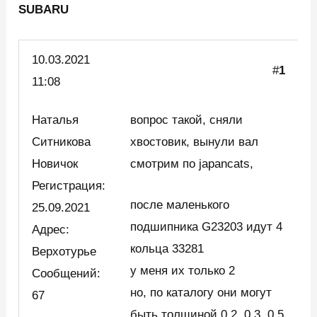
SUBARU
10.03.
2021
#
1
11:08
Наталья
вопрос такой, сняли
Ситникова
хвостовик, вынули вал
Новичок
смотрим по japancats,
Регистрация:
после маленького
25.09.2021
подшипника G23203 идут 4
Адрес:
кольца 33281
Верхотурье
у меня их только 2
Сообщений:
но, по каталогу они могут
67
быть толщиной 0.2, 0.3, 0.5