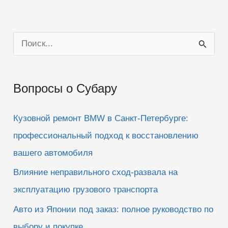
П
о
и
Вопросы о Субару
с
к
Кузовной ремонт BMW в Санкт-Петербурге:
:
профессиональный подход к восстановлению
вашего автомобиля
Влияние неправильного сход-развала на
эксплуатацию грузового транспорта
Авто из Японии под заказ: полное руководство по
выбору и покупке