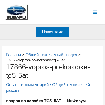
Перейти
к
Mai
содержимому
Men
Новая тема
Главная
Общий технический раздел
17866-vopros-po-korobke-tg5-5at
17866-vopros-po-korobke-
tg5-5at
Оставьте комментарий
/
Общий технический
раздел
вопрос по коробке TG5, 5AT — ИнФорум