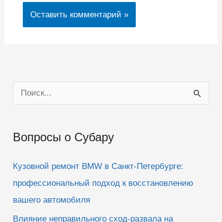
П
о
и
Вопросы о Субару
с
к
Кузовной ремонт BMW в Санкт-Петербурге:
:
профессиональный подход к восстановлению
вашего автомобиля
Влияние неправильного сход-развала на