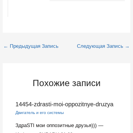
Навигация
←
Предыдущая Запись
Следующая Запись
→
по
записям
Похожие записи
14454-zdrasti-moi-oppozitnye-druzya
Двигатель и его системы
ЗдраSTI мои оппозитные друзья))) —