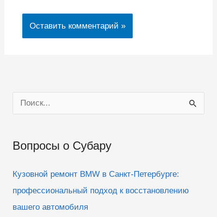
П
о
и
Вопросы о Субару
с
к
Кузовной ремонт BMW в Санкт-Петербурге:
:
профессиональный подход к восстановлению
вашего автомобиля