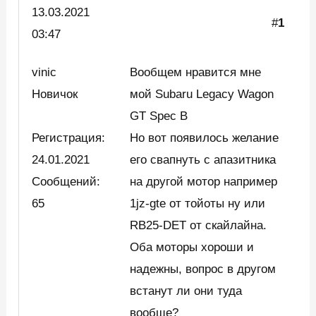
13.03.
2021
#
1
03:47
vinic
Вообщем нравится мне
Новичок
мой Subaru Legacy Wagon
GT Spec B
Регистрация:
Но вот появилось желание
24.01.2021
его свапнуть с апазитника
Сообщений:
на другой мотор например
65
1jz-gte от тойоты ну или
RB25-DET от скайлайна.
Оба моторы хороши и
надежны, вопрос в другом
встанут ли они туда
вообще?