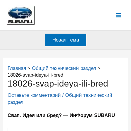
Перейти
к
Mai
содержимому
Men
Новая тема
Главная
Общий технический раздел
18026-svap-ideya-ili-bred
18026-svap-ideya-ili-bred
Оставьте комментарий
/
Общий технический
раздел
Свап. Идея или бред? — ИнФорум SUBARU