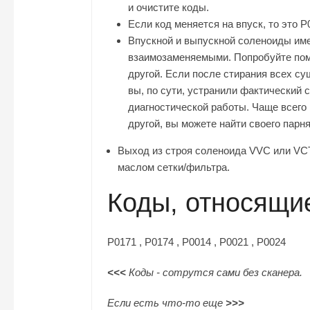
и очистите коды.
Если код меняется на впуск, то это P
Впускной и выпускной соленоиды им
взаимозаменяемыми. Попробуйте пом
другой. Если после стирания всех су
вы, по сути, устранили фактический 
диагностической работы. Чаще всего 
другой, вы можете найти своего парн
Выход из строя соленоида VVC или VCT
маслом сетки/фильтра.
Коды, относящи
P0171 , P0174 , P0014 , P0021 , P0024
<<<
Коды - сотрутся сами без сканера.
Если есть что-то еще
>>>