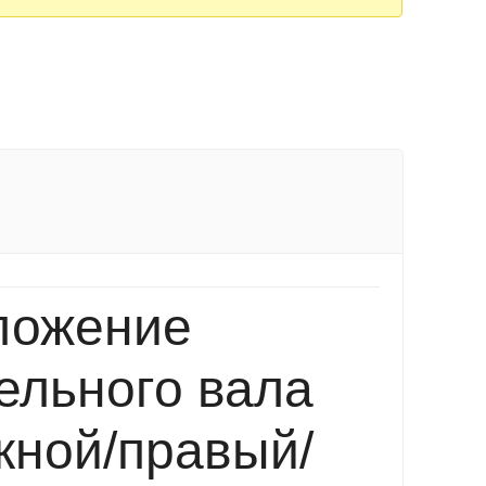
ложение
ельного вала
кной/правый/