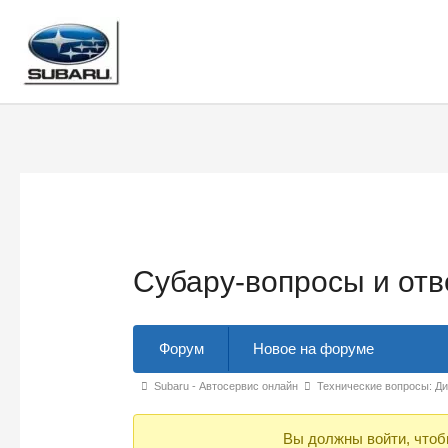
Перейти
к
содержимому
Субару-вопросы и от
Навигация
Форум
Новое на форуме
Форума
Форум
Subaru - Автосервис онлайн
Технические вопросы: Ди
breadcrumbs
Вы должны войти, чтоб
-