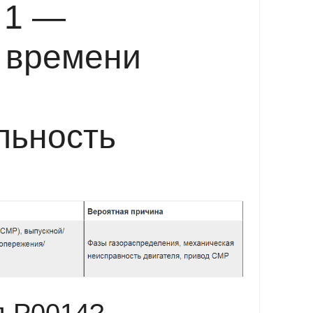
 1 —
 времени
льность
д P0014?