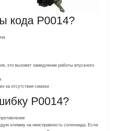
ы кода P0014?
ина
оя, это вызовет замедление работы впускного
я
из-за отсутствия смазки
ошибку P0014?
противление
ждую клемму на неисправность соленоида. Если