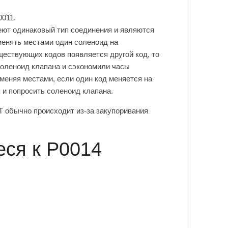
0011.
еют одинаковый тип соединения и являются
енять местами один соленоид на
ществующих кодов появляется другой код, то
соленоид клапана и сэкономили часы
меняя местами, если один код меняется на
я и попросить соленоид клапана.
 обычно происходит из-за закупоривания
еся к P0014