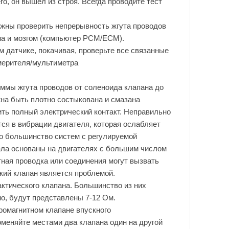
го, он вышел из строя. Всегда проводите тест
олжны проверить непрерывность жгута проводов
а и мозгом (компьютер PCM/ECM).
 датчике, покачивая, проверьте все связанные
мерителя/мультиметра
леммы жгута проводов от соленоида клапана до
на быть плотно состыкована и смазана
ить полный электрический контакт. Неправильно
ся в вибрации двигателя, которая ослабляет
то большинство систем с регулируемой
ала основаны на двигателях с большим числом
тная проводка или соединения могут вызвать
ский клапан является проблемой.
ктического клапана. Большинство из них
о, будут представлены 7-12 Ом.
ромагнитном клапане впускного
оменяйте местами два клапана один на другой