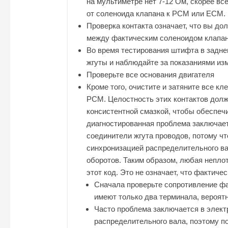
на мультиметре нет 7-12 Ом, скорее все
от соленоида клапана к PCM или ECM.
Проверка контакта означает, что вы д
между фактическим соленоидом клапан
Во время тестирования штифта в заднем
жгуты и наблюдайте за показаниями из
Проверьте все основания двигателя
Кроме того, очистите и затяните все к
PCM. Целостность этих контактов долж
консистентной смазкой, чтобы обеспеч
диагностированная проблема заключает
соединители жгута проводов, потому ч
синхронизацией распределительного в
оборотов. Таким образом, любая непло
этот код. Это не означает, что фактиче
Сначала проверьте сопротивление фа
имеют только два терминала, вероятн
Часто проблема заключается в элект
распределительного вала, поэтому п