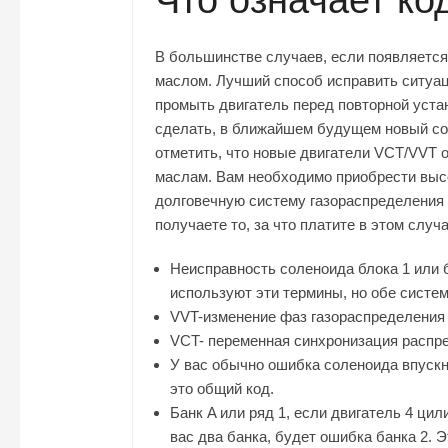
В большинстве случаев, если появляется
маслом. Лучший способ исправить ситуац
промыть двигатель перед повторной устан
сделать, в ближайшем будущем новый со
отметить, что новые двигатели VCT/VVT
маслам. Вам необходимо приобрести выс
долговечную систему газораспределения
получаете то, за что платите в этом случа
Неисправность соленоида блока 1 или 
используют эти термины, но обе систе
VVT-изменение фаз газораспределения
VCT- переменная синхронизация распр
У вас обычно ошибка соленоида впускн
это общий код.
Банк A или ряд 1, если двигатель 4 цил
вас два банка, будет ошибка банка 2. 