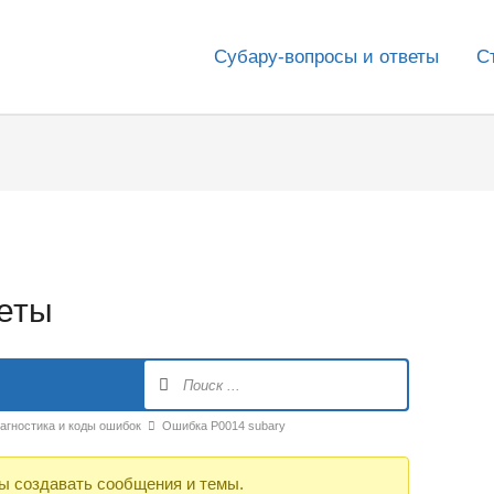
Субару-вопросы и ответы
С
веты
агностика и коды ошибок
Ошибка P0014 subary
ы создавать сообщения и темы.