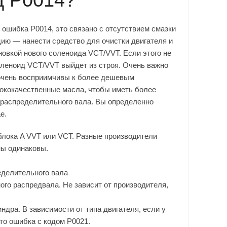
 ошибка P0014, это связано с отсутствием смазки
ию — нанести средство для очистки двигателя и
овкой нового соленоида VCT/VVT. Если этого не
леноид VCT/VVT выйдет из строя. Очень важно
 очень восприимчивы к более дешевым
ококачественные масла, чтобы иметь более
 распределительного вала. Вы определенно
е.
блока A VVT или VCT. Разные производители
мы одинаковы.
еделительного вала
ого распредвала. Не зависит от производителя,
индра. В зависимости от типа двигателя, если у
Это ошибка с кодом P0021.