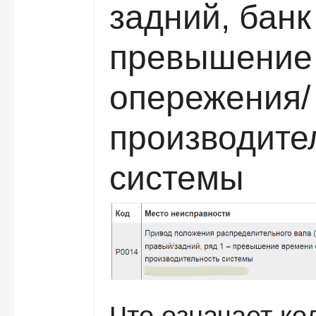
задний, банк
превышение
опережения/
производите
системы
Что означает ко