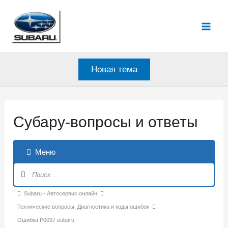
Перейти
к
Mai
содержимому
Men
Новая тема
Субару-вопросы и ответы
Меню
Навигация
Форума
Форум
Subaru - Автосервис онлайн
breadcrumbs
Технические вопросы: Диагностика и коды ошибок
-
Ошибка P0037 subaru