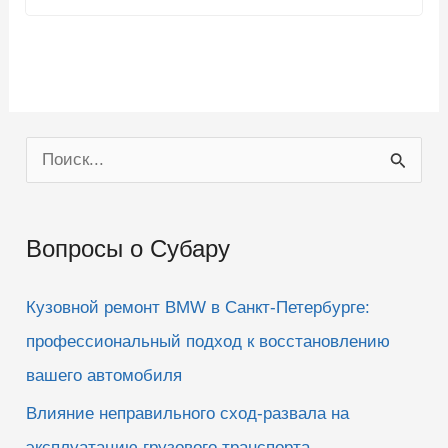
о
о
л
л
о
о
с
с
у
у
й
й
т
т
е
е
-
-
п
п
а
а
л
л
е
е
ц
ц
П
в
в
н
в
и
е
о
з
р
.
х
.
и
Вопросы о Субару
с
к
Кузовной ремонт BMW в Санкт-Петербурге:
:
профессиональный подход к восстановлению
вашего автомобиля
Влияние неправильного сход-развала на
эксплуатацию грузового транспорта