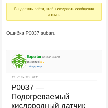
Вы
Вы должны войти, чтобы создавать сообщения
здесь:
и темы.
Ошибка P0037 subaru
Expertor
@subaruexpert
35 записей
Модератор
#1
· 28.06.2022, 18:48
P0037 —
Подогреваемый
кислородный датчик