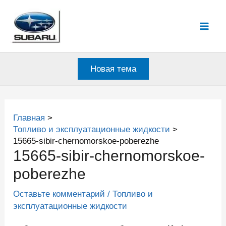
Перейти
к
Mai
содержимому
Men
Новая тема
Главная
Топливо и эксплуатационные жидкости
15665-sibir-chernomorskoe-poberezhe
15665-sibir-chernomorskoe-
poberezhe
Оставьте комментарий
/
Топливо и
эксплуатационные жидкости