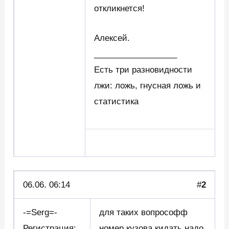
откликнется!
Алексей.
__________________
Есть три разновидности
лжи: ложь, гнусная ложь и
статистика
06.06. 06:14
#
2
-=Serg=-
для таких вопрософф
Регистрация:
номер кузова кидать надо.