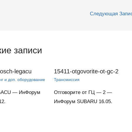
Следующая Запи
ие записи
osch-legacu
15411-otgovorite-ot-gc-2
нг и доп. оборудование
Трансмиссия
GACU — ИнФорум
Отговорите от ГЦ — 2 —
12.
ИнФорум SUBARU 16.05.