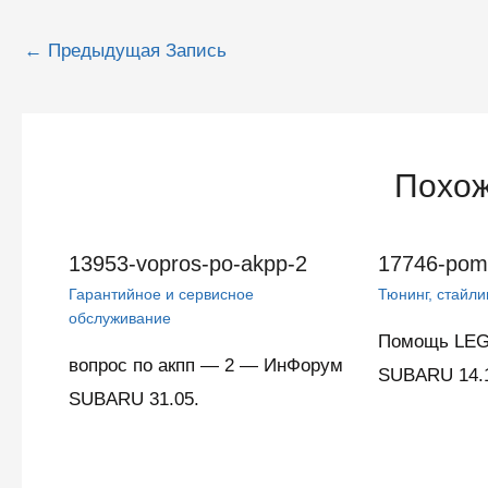
Навигация
←
Предыдущая Запись
по
записям
Похож
13953-vopros-po-akpp-2
17746-pom
Гарантийное и сервисное
Тюнинг, стайли
обслуживание
Помощь LE
вопрос по акпп — 2 — ИнФорум
SUBARU 14.
SUBARU 31.05.