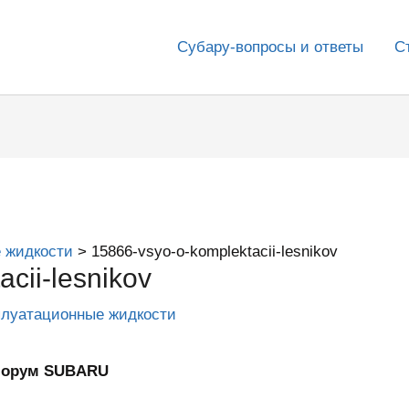
Субару-вопросы и ответы
С
 жидкости
15866-vsyo-o-komplektacii-lesnikov
cii-lesnikov
плуатационные жидкости
нФорум SUBARU