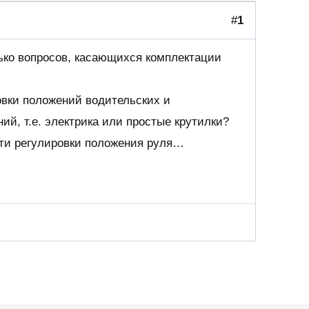
#
1
ько вопросов, касающихся комплектации
овки положений водительских и
ий, т.е. электрика или простые крутилки?
сти регулировки положения руля…