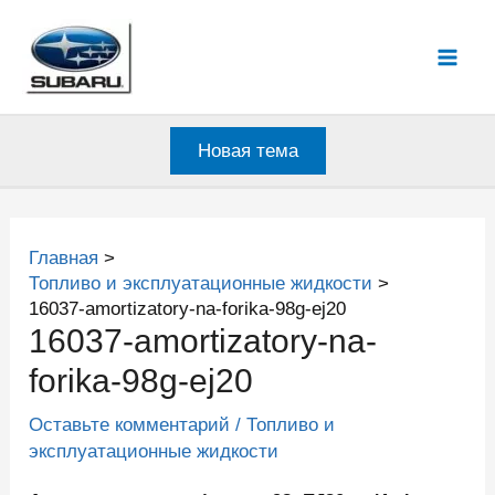
Перейти
к
Mai
содержимому
Men
Новая тема
Главная
Топливо и эксплуатационные жидкости
16037-amortizatory-na-forika-98g-ej20
16037-amortizatory-na-
forika-98g-ej20
Оставьте комментарий
/
Топливо и
эксплуатационные жидкости