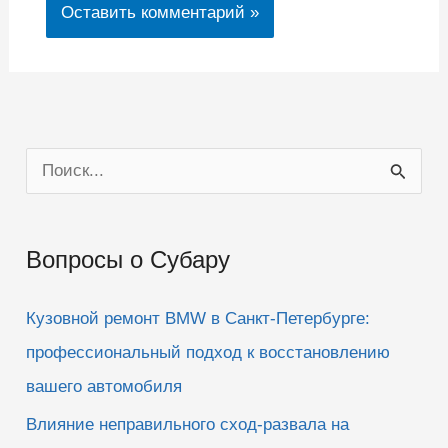
П
о
и
Вопросы о Субару
с
к
Кузовной ремонт BMW в Санкт-Петербурге:
:
профессиональный подход к восстановлению
вашего автомобиля
Влияние неправильного сход-развала на