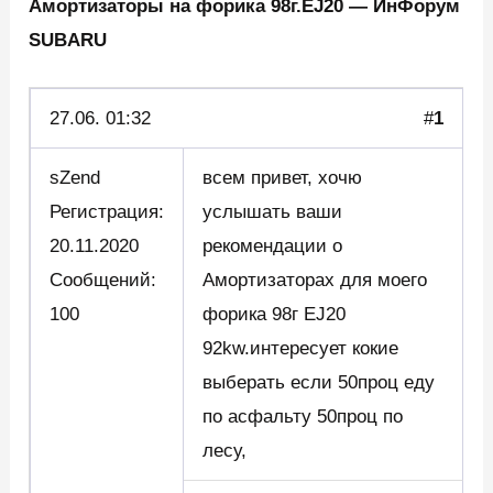
Амортизаторы на форика 98г.EJ20 — ИнФорум
SUBARU
27.06.
01:32
#
1
sZend
всем привет, хочю
Регистрация:
услышать ваши
20.11.2020
рекомендации о
Сообщений:
Амортизаторах для моего
100
форика 98г EJ20
92kw.интересует кокие
выберать если 50проц еду
по асфальту 50проц по
лесу,