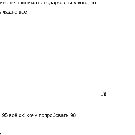
во не принимать подарков ни у кого, но
ь жадно всё
#
6
 95 всё ок! хочу попробовать 98
_
е