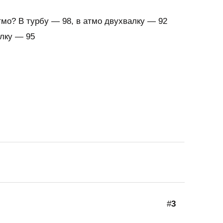
тмо? В турбу — 98, в атмо двухвалку — 92
алку — 95
#
3