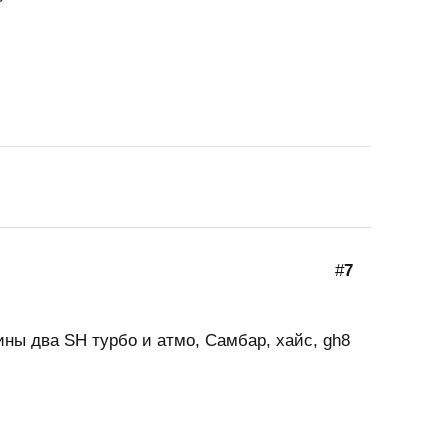
#
7
ины два SH турбо и атмо, Самбар, хайс, gh8