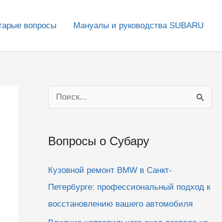
тарые вопросы
Мануалы и руководства SUBARU
П
о
и
Вопросы о Субару
с
к
Кузовной ремонт BMW в Санкт-
:
Петербурге: профессиональный подход к
восстановлению вашего автомобиля