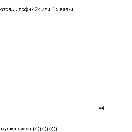
ются…. пофик 2х или 4 х валки
#
4
ушки гамно ))))))))))))))