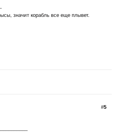
_
рысы, значит корабль все еще плывет.
#
5
___________