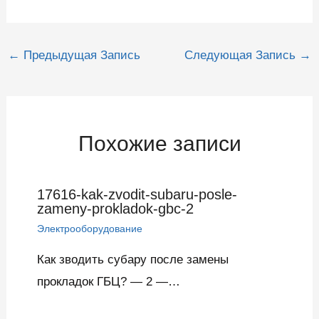
Навигация
←
Предыдущая Запись
Следующая Запись
→
по
записям
Похожие записи
17616-kak-zvodit-subaru-posle-
zameny-prokladok-gbc-2
Электрооборудование
Как зводить субару после замены
прокладок ГБЦ? — 2 —…