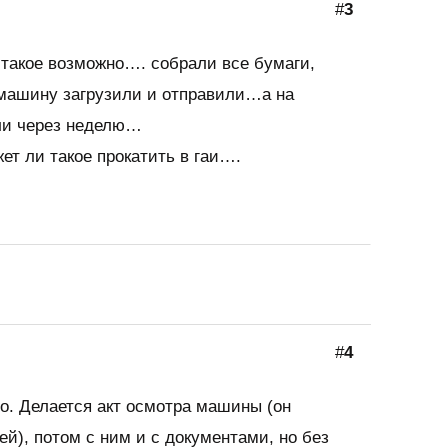
#
3
 такое возможно…. собрали все бумаги,
машину загрузили и отправили…а на
ли через неделю…
жет ли такое прокатить в гаи….
#
4
но. Делается акт осмотра машины (он
ей), потом с ним и с документами, но без