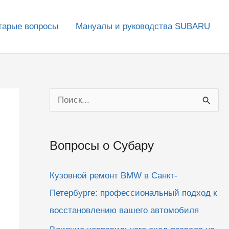
тарые вопросы
Мануалы и руководства SUBARU
П
о
и
Вопросы о Субару
с
к
Кузовной ремонт BMW в Санкт-
:
Петербурге: профессиональный подход к
восстановлению вашего автомобиля