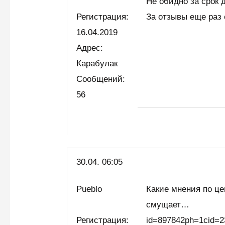
Не обидно за срок д
Регистрация:
За отзывы еще раз 
16.04.2019
Адрес:
Карабулак
Сообщений:
56
30.04. 06:05
Pueblo
Какие мнения по ц
смущает…
Регистрация:
id=897842ph=1cid=