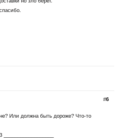
оставки но зло берет.
спасибо.
#
6
ене? Или должна быть дороже? Что-то
23 __________________