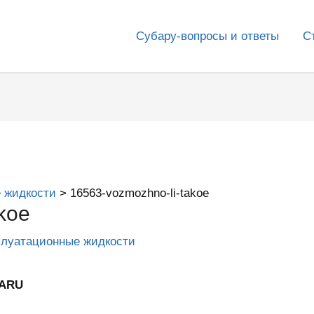
Субару-вопросы и ответы
С
 жидкости
16563-vozmozhno-li-takoe
koe
плуатационные жидкости
BARU