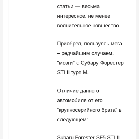
статьи — весьма
интересное, не менее
волнительное новшество
Приобрел, пользуясь мега
– редчайшим случаем,
“мозги” с Субару Форестер
STI II type M.
Отличие данного
автомобиля от его
“крупносерийного брата” в
следующем:
Subaru Forester SF5 STI II