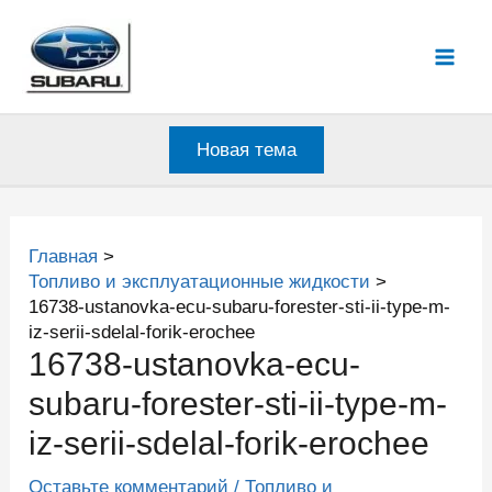
Перейти
к
Mai
содержимому
Men
Новая тема
Главная
Топливо и эксплуатационные жидкости
16738-ustanovka-ecu-subaru-forester-sti-ii-type-m-
iz-serii-sdelal-forik-erochee
16738-ustanovka-ecu-
subaru-forester-sti-ii-type-m-
iz-serii-sdelal-forik-erochee
Оставьте комментарий
/
Топливо и