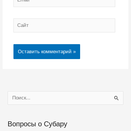
Сайт
П
о
и
Вопросы о Субару
с