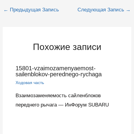
Навигация
←
Предыдущая Запись
Следующая Запись
→
по
записям
Похожие записи
15801-vzaimozamenyaemost-
sailenblokov-perednego-rychaga
Ходовая часть
Взаимозаменяемость сайленблоков
переднего рычага — ИнФорум SUBARU