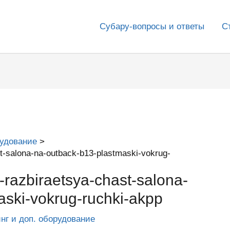
Субару-вопросы и ответы
С
рудование
t-salona-na-outback-b13-plastmaski-vokrug-
razbiraetsya-chast-salona-
aski-vokrug-ruchki-akpp
инг и доп. оборудование