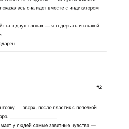
 показалась она идет вместе с индикатором
ста в двух словах — что дергать и в какой
и.
одарен
#
2
товку — вверх, после пластик с пепелкой
тора. __________________
мает у людей самые заветные чувства —