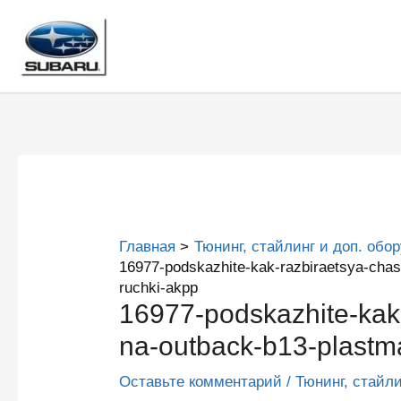
Перейти
к
содержимому
Главная
Тюнинг, стайлинг и доп. обо
16977-podskazhite-kak-razbiraetsya-chas
ruchki-akpp
16977-podskazhite-kak-
na-outback-b13-plastm
Оставьте комментарий
/
Тюнинг, стайл