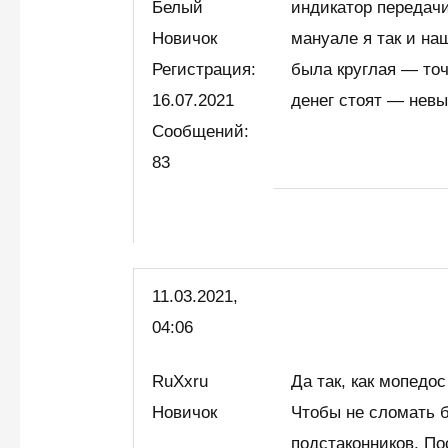
Белый
индикатор передач
Новичок
мануале я так и на
Регистрация:
была круглая — то
16.07.2021
денег стоят — нев
Сообщений:
83
11.03.2021,
04:06
RuXxru
Да так, как мопедо
Новичок
Чтобы не сломать 
подстаконников. П