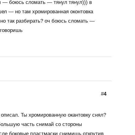
и — боюсь сломать — тянул тянул))) в
шел — но там хромированная оконтовка
чно так разбирать? оч боюсь сломать —
ыговоришь
#
4
с описал. Ты хромированную окантовку снял?
большую часть снимай со стороны
осле боковые пластмаски снимишь открутив