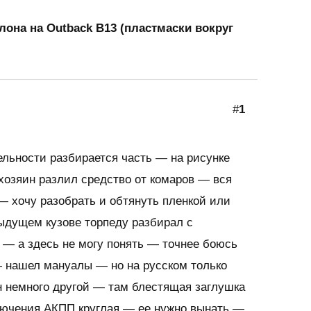
лона на Outback B13 (пластмаски вокруг
#
1
ельности разбирается часть — на рисунке
хозяин разлил средство от комаров — вся
— хочу разобрать и обтянуть пленкой или
ыдущем кузове торпеду разбирал с
 — а здесь не могу понять — точнее боюсь
— нашел мануалы — но на русском только
н немного другой — там блестящая заглушка
ключения АКПП круглая — ее нужно вынать —