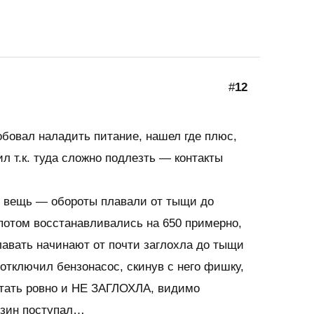
#
12
робовал наладить питание, нашел где плюс,
ил т.к. туда сложно подлезть — контакты
ю вещь — обороты плавали от тыщи до
потом восстанавливались на 650 примерно,
лавать начинают от почти заглохла до тыщи
отключил бензонасос, скинув с него фишку,
тать ровно и НЕ ЗАГЛОХЛА, видимо
нзин поступал…