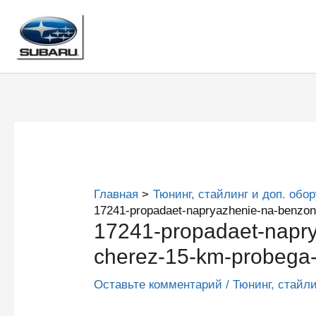
Перейти
к
содержимому
Главная
Тюнинг, стайлинг и доп. обо
17241-propadaet-napryazhenie-na-benzon
17241-propadaet-napr
cherez-15-km-probega-
Оставьте комментарий
/
Тюнинг, стайл