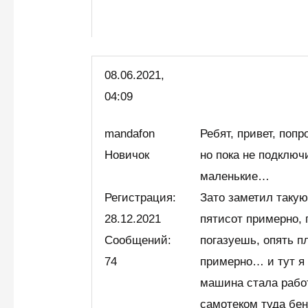
08.06.2021,
04:09
mandafon
Ребят, привет, поп
Новичок
но пока не подключ
маленькие…
Регистрация:
Зато заметил таку
28.12.2021
пятисот примерно, 
Сообщений:
погазуешь, опять п
74
примерно… и тут я 
машина стала рабо
самотеком туда бе