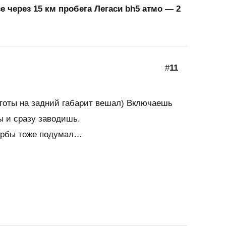
 через 15 км пробега Легаси bh5 атмо — 2
#
11
стоты на задний габарит вешал) Включаешь
ы и сразу заводишь.
турбы тоже подумал…