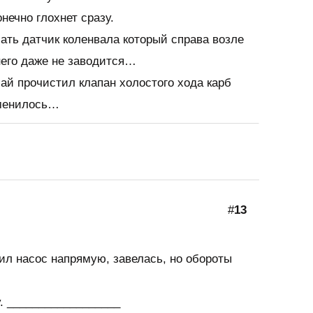
онечно глохнет сразу.
ать датчик коленвала который справа возле
него даже не заводится…
ай прочистил клапан холостого хода карб
зменилось…
#
13
ил насос напрямую, завелась, но обороты
. __________________