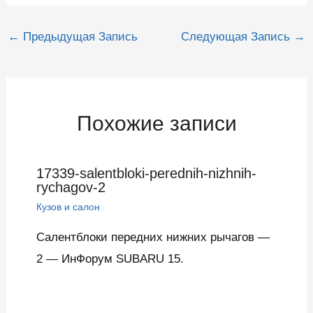
Навигация
←
Предыдущая Запись
Следующая Запись
→
по
записям
Похожие записи
17339-salentbloki-perednih-nizhnih-
rychagov-2
Кузов и салон
Салентблоки передних нижних рычагов —
2 — ИнФорум SUBARU 15.