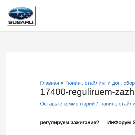
Перейти
к
содержимому
Главная
Тюнинг, стайлинг и доп. обо
17400-reguliruem-zazh
Оставьте комментарий
/
Тюнинг, стайл
регулируем зажигание? — ИнФорум