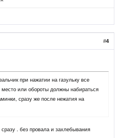
#
4
альчик при нажатии на газульку все
ь место или обороты должны набираться
аминки, сразу же после нежатия на
сразу . без провала и захлебывания