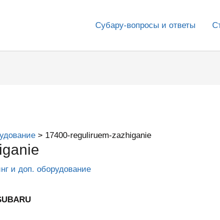
Субару-вопросы и ответы
С
рудование
17400-reguliruem-zazhiganie
iganie
инг и доп. оборудование
 SUBARU