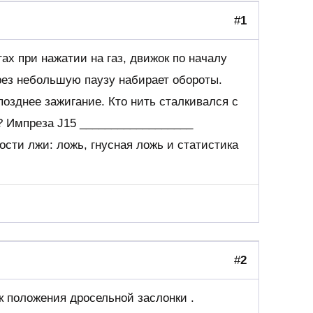
#
1
ах при нажатии на газ, движок по началу
рез небольшую паузу набирает обороты.
позднее зажигание. Кто нить сталкивался с
? Импреза J15 __________________
ости лжи: ложь, гнусная ложь и статистика
#
2
 положения дросельной заслонки .