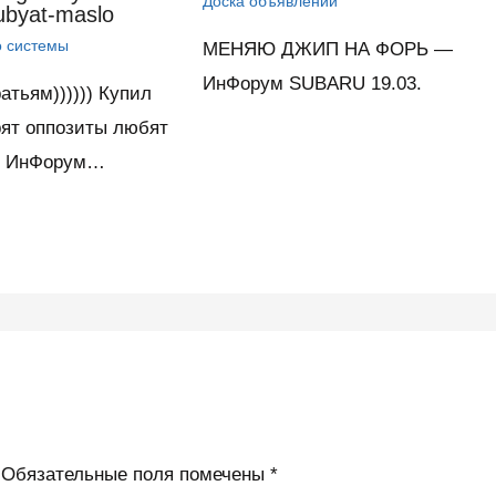
Доска объявлений
yubyat-maslo
о системы
МЕНЯЮ ДЖИП НА ФОРЬ —
ИнФорум SUBARU 19.03.
атьям)))))) Купил
рят оппозиты любят
 — ИнФорум…
Обязательные поля помечены
*