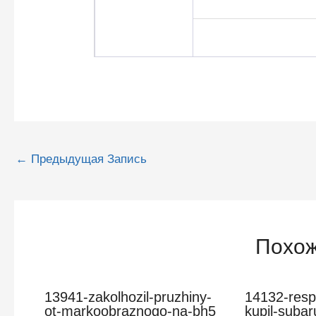
Навигация
←
Предыдущая Запись
по
записям
Похож
13941-zakolhozil-pruzhiny-
14132-resp
ot-markoobraznogo-na-bh5
kupil-subar