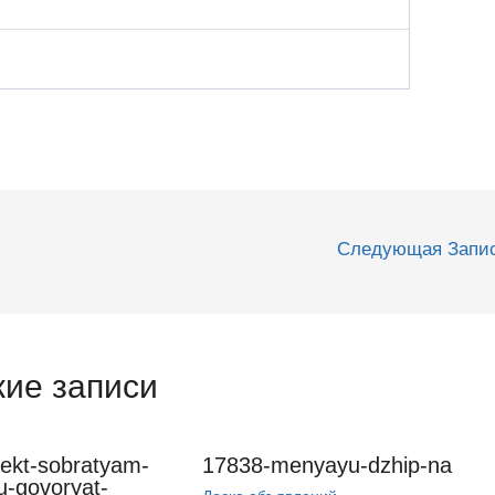
Следующая Запи
ие записи
ekt-sobratyam-
17838-menyayu-dzhip-na
u-govoryat-