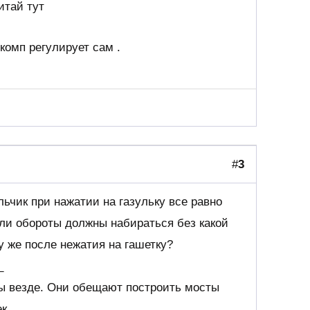
итай тут
 комп регулирует сам .
#
3
ьчик при нажатии на газульку все равно
ли обороты должны набираться без какой
у же после нежатия на гашетку?
_
ы везде. Они обещают построить мосты
ек