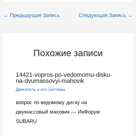
Навигация
←
Предыдущая Запись
Следующая Запись
→
по
записям
Похожие записи
14421-vopros-po-vedomomu-disku-
na-dvumassovyi-mahovik
Двигатель и его системы
вопрос по ведомому диску на
двумассовый маховик — ИнФорум
SUBARU