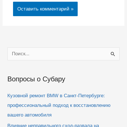
П
о
и
Вопросы о Субару
с
к
Кузовной ремонт BMW в Санкт-Петербурге:
:
профессиональный подход к восстановлению
вашего автомобиля
Влияние неправильного сход-развала на