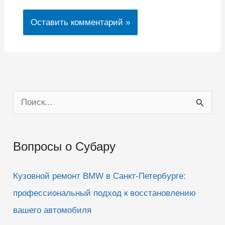
П
о
и
Вопросы о Субару
с
к
Кузовной ремонт BMW в Санкт-Петербурге:
:
профессиональный подход к восстановлению
вашего автомобиля