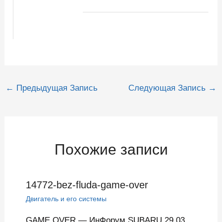
Навигация
←
Предыдущая Запись
Следующая Запись
→
по
записям
Похожие записи
14772-bez-fluda-game-over
Двигатель и его системы
GAME OVER — ИнФорум SUBARU 29.03.