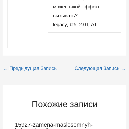
может такой эффект
вызывать?
legacy, bf5, 2.0Т, AT
Навигация
←
Предыдущая Запись
Следующая Запись
→
по
записям
Похожие записи
15927-zamena-maslosemnyh-