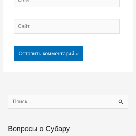
Сайт
П
о
и
Вопросы о Субару
с