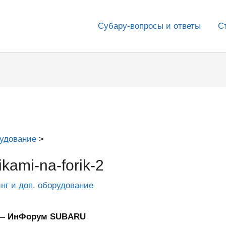
Субару-вопросы и ответы
С
рудование
kami-na-forik-2
инг и доп. оборудование
2 — ИнФорум SUBARU