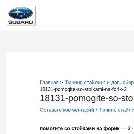
Перейти
к
содержимому
Главная
Тюнинг, стайлинг и доп. обо
18131-pomogite-so-stoikami-na-forik-2
18131-pomogite-so-stoi
Оставьте комментарий
/
Тюнинг, стайл
помогите со стойками на форик — 