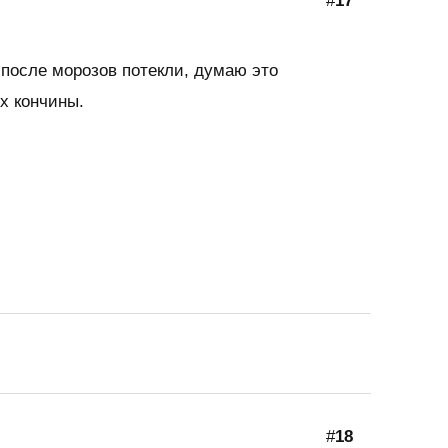
#
17
 после морозов потекли, думаю это
х кончины.
#
18