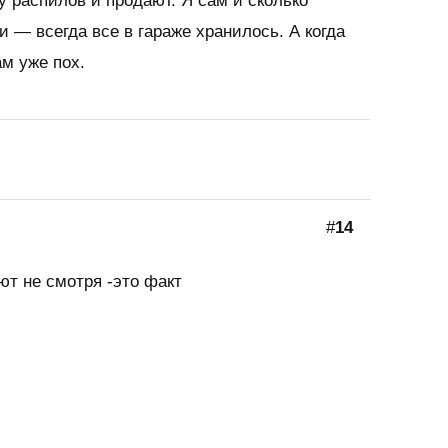
у распилов и продают. Я сам и сколько
и — всегда все в гараже хранилось. А когда
ам уже пох.
#
14
ют не смотря -это факт