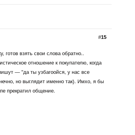
#
15
у, готов взять свои слова обратно..
"истическое отношение к покупателю, когда
пишут — "да ты узбагоойся, у нас все
нечно, но выглядит именно так). Имхо, я бы
апе прекратил общение.