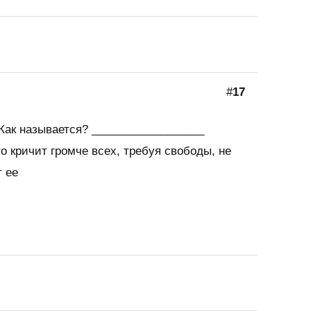
#
17
 Как называется? __________________
то кричит громче всех, требуя свободы, не
т ее