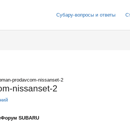
Субару-вопросы и ответы
С
bman-prodavcom-nissanset-2
m-nissanset-2
ений
ИнФорум SUBARU