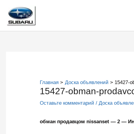
Перейти
к
содержимому
Главная
Доска объявлений
15427-o
15427-obman-prodavco
Оставьте комментарий
/
Доска объявл
обман продавцом nissanset — 2 — 