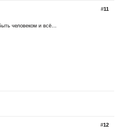
#
11
 быть человеком и всё…
#
12