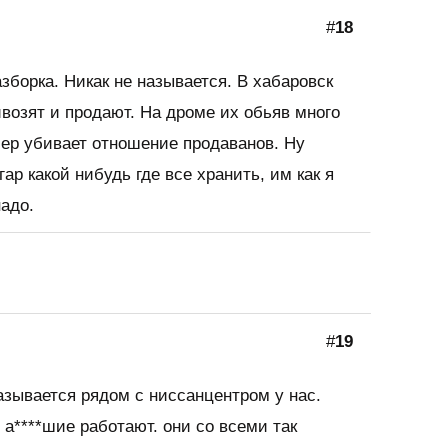
#
18
зборка. Никак не называется. В хабаровск
возят и продают. На дроме их обьяв много
мер убивает отношение продаванов. Ну
ар какой нибудь где все хранить, им как я
надо.
#
19
азывается рядом с ниссанцентром у нас.
 а****шие работают. они со всеми так