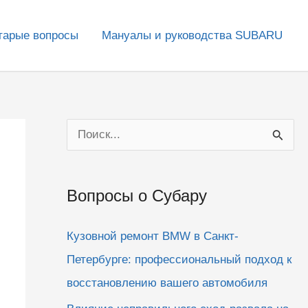
тарые вопросы
Мануалы и руководства SUBARU
П
о
и
Вопросы о Субару
с
к
Кузовной ремонт BMW в Санкт-
:
Петербурге: профессиональный подход к
восстановлению вашего автомобиля