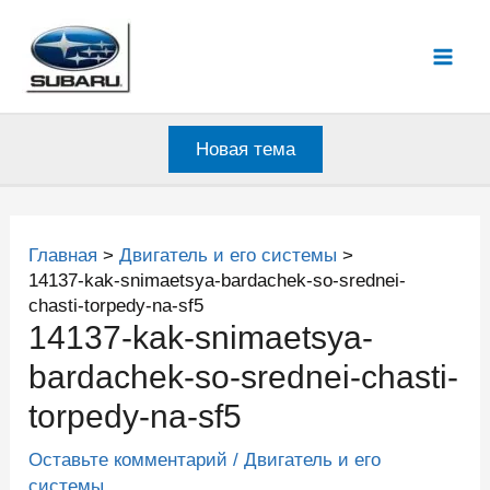
Перейти
к
Mai
содержимому
Men
Новая тема
Главная
Двигатель и его системы
14137-kak-snimaetsya-bardachek-so-srednei-
chasti-torpedy-na-sf5
14137-kak-snimaetsya-
bardachek-so-srednei-chasti-
torpedy-na-sf5
Оставьте комментарий
/
Двигатель и его
системы