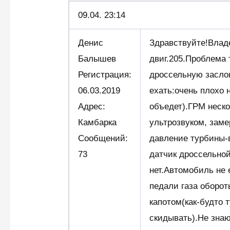
09.04.
23:14
Денис
Здравствуйте!Влад
Балышев
двиг.205.Проблема 
Регистрация:
дроссельную заслон
06.03.2019
ехать:очень плохо 
Адрес:
объедет).ГРМ неск
Камбарка
ультрозвуком, зам
Сообщений:
давление турбины-
73
датчик дроссельной
нет.Автомобиль не
педали газа оборо
капотом(как-будто 
скидывать).Не знаю