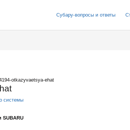
Субару-вопросы и ответы
С
4194-otkazyvaetsya-ehat
hat
го системы
ум SUBARU