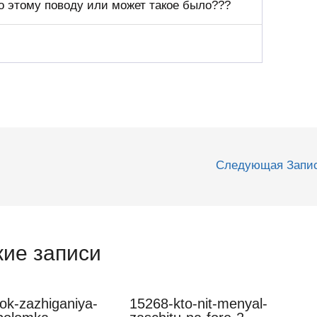
о этому поводу или может такое было???
Следующая Запи
ие записи
k-zazhiganiya-
15268-kto-nit-menyal-