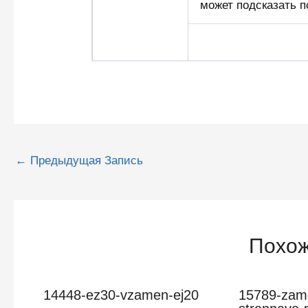
может подсказать п
Навигация
←
Предыдущая Запись
по
записям
Похож
14448-ez30-vzamen-ej20
15789-zamo