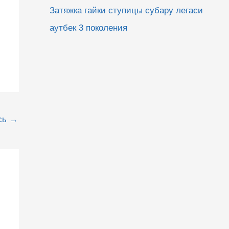
Затяжка гайки ступицы субару легаси
аутбек 3 поколения
сь
→