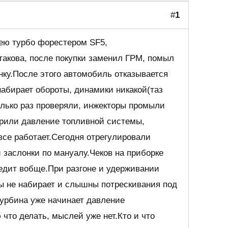
#
1
ею турбо форестером SF5,
такова, после покупки заменил ГРМ, помыл
ку.После этого автомобиль отказывается
набирает обороты, динамики никакой(таз
олько раз проверяли, инжекторы промыли
ерили давление топливной системы,
все работает.Сегодня отрегулировали
 заслонки по мануалу.Чеков на приборке
 едит вобще.При разгоне и удерживании
ты не набирает и слышны потрескивания под
турбина уже начинает давление
 что делать, мыслей уже нет.Кто и что