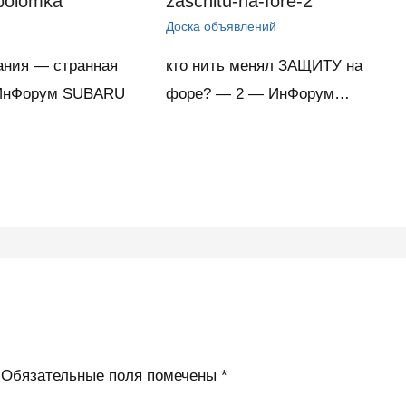
polomka
zaschitu-na-fore-2
Доска объявлений
ания — странная
кто нить менял ЗАЩИТУ на
ИнФорум SUBARU
форе? — 2 — ИнФорум…
Обязательные поля помечены
*