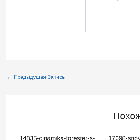
Навигация
←
Предыдущая Запись
по
записям
Похож
14835-dinamika-forester-s-
17698-snov