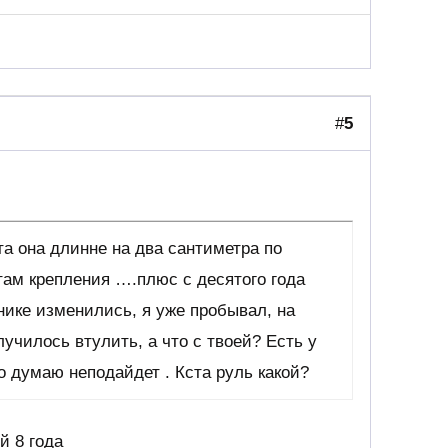
#
5
та она длинне на два сантиметра по
там крепления ….плюс с десятого года
нике изменились, я уже пробывал, на
лучилось втулить, а что с твоей? Есть у
о думаю неподайдет . Кста руль какой?
й 8 года