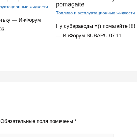
pomagaite
плуатационные жидкости
Топливо и эксплуатационные жидкости
етьку — ИнФорум
Ну субараводы =)) помагайте !!!!
03.
— ИнФорум SUBARU 07.11.
Обязательные поля помечены
*