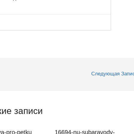
Следующая Запи
ие записи
a-pro-petku
16694-nu-subaravody-