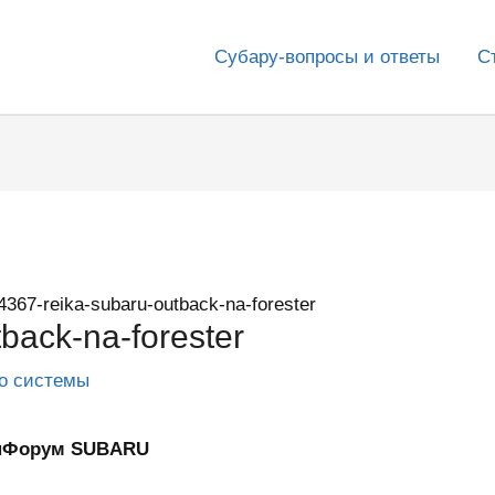
Субару-вопросы и ответы
С
4367-reika-subaru-outback-na-forester
back-na-forester
го системы
 ИнФорум SUBARU