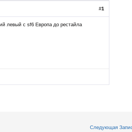
#
1
й левый с sf6 Европа до рестайла
Следующая Запи