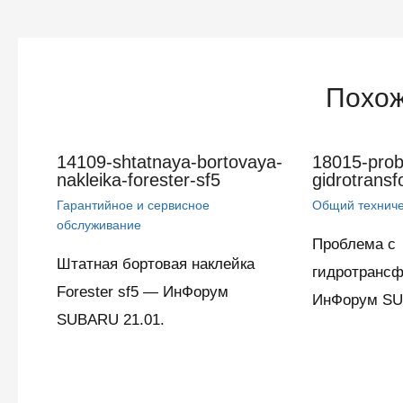
по
записям
Похож
14109-shtatnaya-bortovaya-
18015-prob
nakleika-forester-sf5
gidrotrans
Гарантийное и сервисное
Общий техниче
обслуживание
Проблема с
Штатная бортовая наклейка
гидротранс
Forester sf5 — ИнФорум
ИнФорум SU
SUBARU 21.01.