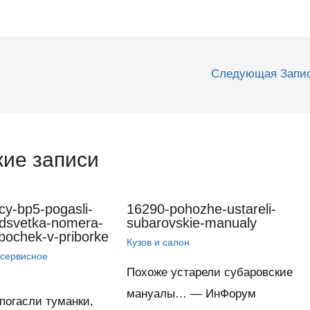
Следующая Запи
ие записи
cy-bp5-pogasli-
16290-pohozhe-ustareli-
dsvetka-nomera-
subarovskie-manualy
mpochek-v-priborke
Кузов и салон
 сервисное
Похоже устарели субаровские
мануалы… — ИнФорум
погасли туманки,