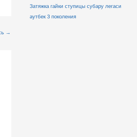
Затяжка гайки ступицы субару легаси
аутбек 3 поколения
сь
→