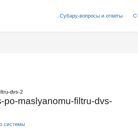
Субару-вопросы и ответы
С
ltru-dvs-2
-po-maslyanomu-filtru-dvs-
го системы