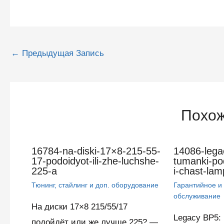
Навигация
←
Предыдущая Запись
по
записям
Похож
16784-na-diski-17×8-215-55-
14086-lega
17-podoidyot-ili-zhe-luchshe-
tumanki-po
225-a
i-chast-la
Тюнинг, стайлинг и доп. оборудование
Гарантийное и
обслуживание
На диски 17×8 215/55/17
Legacy BP5: 
подойдёт или же лучше 225? —