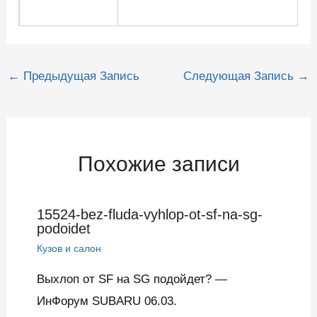
Навигация
←
Предыдущая Запись
Следующая Запись
→
по
записям
Похожие записи
15524-bez-fluda-vyhlop-ot-sf-na-sg-
podoidet
Кузов и салон
Выхлоп от SF на SG подойдет? —
ИнФорум SUBARU 06.03.