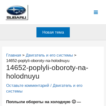
Перейти
к
Mai
содержимому
Men
Новая тема
Главная
Двигатель и его системы
14652-poplyli-oboroty-na-holodnuyu
14652-poplyli-oboroty-na-
holodnuyu
Оставьте комментарий
/
Двигатель и его
системы
Поплыли обороты на холодную 🙁 —