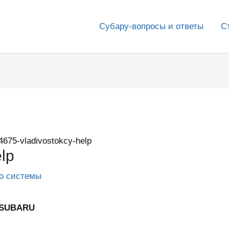
Субару-вопросы и ответы
С
4675-vladivostokcy-help
lp
го системы
 SUBARU