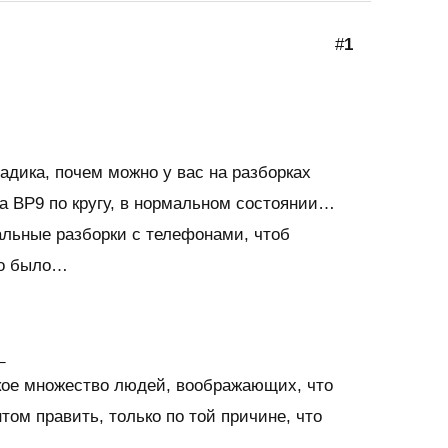
#
1
ладика, почем можно у вас на разборках
та BP9 по кругу, в нормальном состоянии…
альные разборки с телефонами, чтоб
но было…
_
икое множество людей, воображающих, что
том править, только по той причине, что