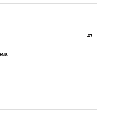
#
3
тема