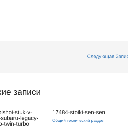
Следующая Запи
ие записи
lshoi-stuk-v-
17484-stoiki-sen-sen
-subaru-legacy-
Общий технический раздел
p-twin-turbo