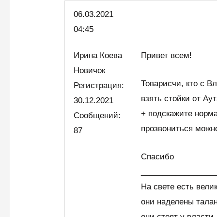
06.03.
2021
04:45
Ирина Коева
Привет всем!
Новичок
Товарисчи, кто с В
Регистрация:
взять стойки от Ау
30.12.2021
+ подскажите норм
Сообщений:
прозвониться мож
87
Спасибо
_________________
На свете есть вел
они наделены талан
они стоят у власти