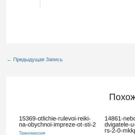
Навигация
←
Предыдущая Запись
по
записям
Похож
15369-otlichie-rulevoi-reiki-
14861-nebo
na-obychnoi-impreze-ot-sti-2
dvigatele-u
rs-2-0-mkk
Трансмиссия