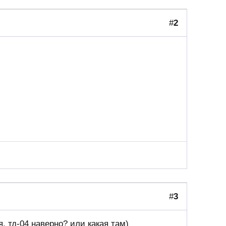
#
2
#
3
. тд-04 наверно? или какая там)