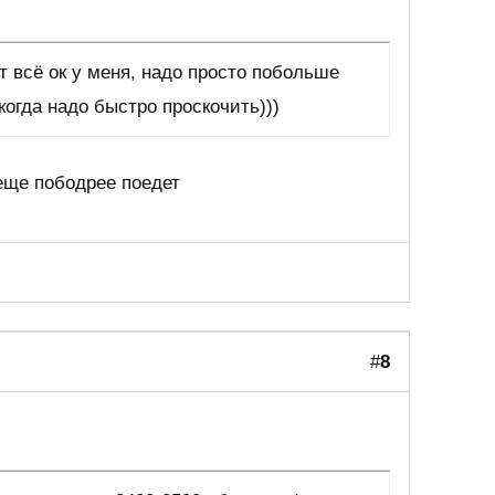
ит всё ок у меня, надо просто побольше
когда надо быстро проскочить)))
еще пободрее поедет
#
8