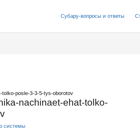
Субару-вопросы и ответы
С
tolko-posle-3-3-5-tys-oborotov
ika-nachinaet-ehat-tolko-
ov
го системы