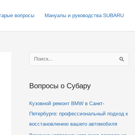
тарые вопросы
Мануалы и руководства SUBARU
П
о
и
Вопросы о Субару
с
к
Кузовной ремонт BMW в Санкт-
:
Петербурге: профессиональный подход к
восстановлению вашего автомобиля