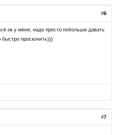
#
6
 всё ок у меня, надо просто побольше давать
о быстро проскочить)))
#
7