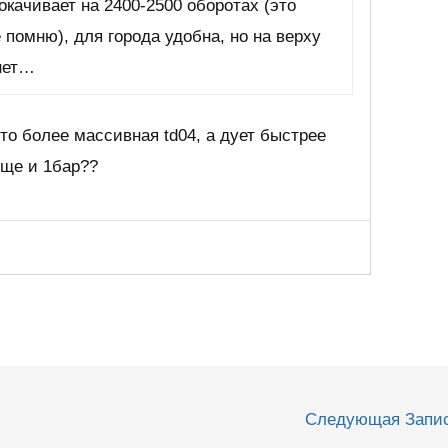
окачивает на 2400-2500 оборотах (это
е помню), для города удобна, но на верху
 нет…
это более массивная td04, а дует быстрее
еще и 1бар??
Следующая Запи