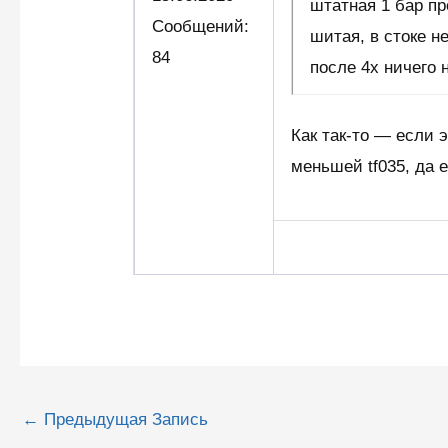
штатная 1 бар пр
Сообщений:
шитая, в стоке н
84
после 4х ничего
Как так-то — если 
меньшей tf035, да 
Навигация
←
Предыдущая Запись
по