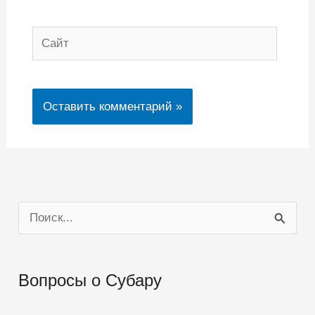
Сайт
П
о
и
Вопросы о Субару
с
к