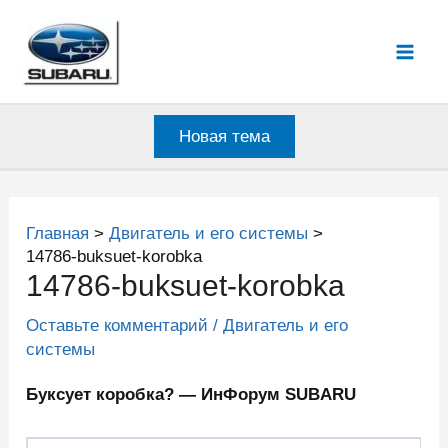
Перейти
к
Mai
содержимому
Men
Новая тема
Главная
Двигатель и его системы
14786-buksuet-korobka
14786-buksuet-korobka
Оставьте комментарий
/
Двигатель и его
системы
Буксует коробка? — ИнФорум SUBARU