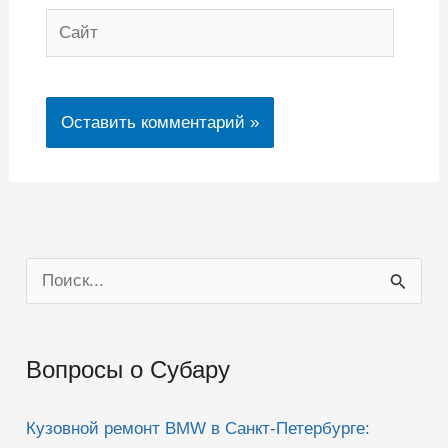
Сайт
П
о
и
Вопросы о Субару
с
к
Кузовной ремонт BMW в Санкт-Петербурге:
: