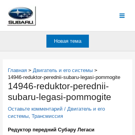
Перейти
к
Mai
содержимому
Men
Новая тема
Главная
Двигатель и его системы
14946-reduktor-perednii-subaru-legasi-pommogite
14946-reduktor-perednii-
subaru-legasi-pommogite
Оставьте комментарий
/
Двигатель и его
системы
,
Трансмиссия
Редуктор передний Субару Легаси