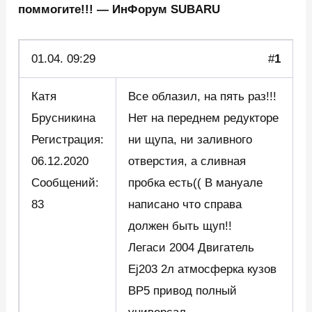
поммогите!!! — ИнФорум SUBARU
01.04.
09:29
#
1
Катя
Все облазил, на пять раз!!!
Брусникина
Нет на переднем редукторе
Регистрация:
ни щупа, ни заливного
06.12.2020
отверстия, а сливная
Сообщений:
пробка есть(( В мануале
83
написано что справа
должен быть щуп!!
Легаси 2004 Двигатель
Ej203 2л атмосферка кузов
ВР5 привод полный