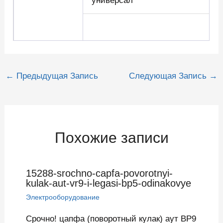
универсал
Навигация
←
Предыдущая Запись
Следующая Запись
→
по
записям
Похожие записи
15288-srochno-capfa-povorotnyi-
kulak-aut-vr9-i-legasi-bp5-odinakovye
Электрооборудование
Срочно! цапфа (поворотный кулак) аут ВР9