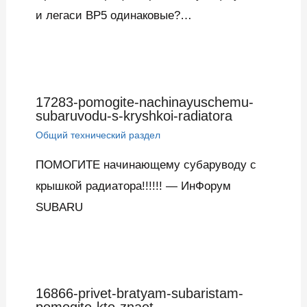
и легаси BP5 одинаковые?…
17283-pomogite-nachinayuschemu-
subaruvodu-s-kryshkoi-radiatora
Общий технический раздел
ПОМОГИТЕ начинающему субаруводу с
крышкой радиатора!!!!!! — ИнФорум
SUBARU
16866-privet-bratyam-subaristam-
pomogite-kto-znaet