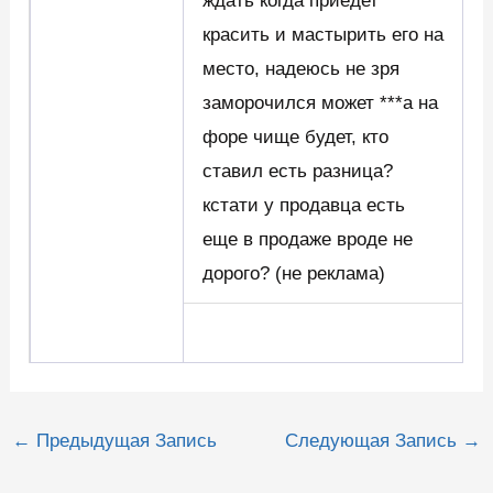
ждать когда приедет
красить и мастырить его на
место, надеюсь не зря
заморочился может ***а на
форе чище будет, кто
ставил есть разница?
кстати у продавца есть
еще в продаже вроде не
дорого? (не реклама)
Навигация
←
Предыдущая Запись
Следующая Запись
→
по