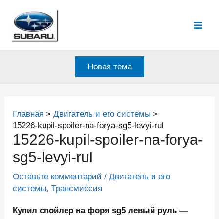
Перейти
к
Mai
содержимому
Men
Новая тема
Главная
Двигатель и его системы
15226-kupil-spoiler-na-forya-sg5-levyi-rul
15226-kupil-spoiler-na-forya-
sg5-levyi-rul
Оставьте комментарий
/
Двигатель и его
системы
,
Трансмиссия
Купил спойлер на форя sg5 левый руль —