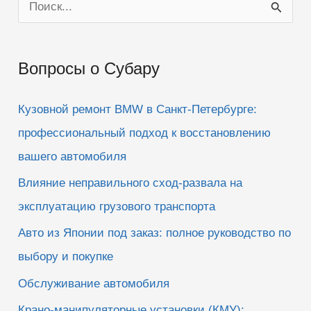
П
о
и
Вопросы о Субару
с
к
Кузовной ремонт BMW в Санкт-Петербурге:
:
профессиональный подход к восстановлению
вашего автомобиля
Влияние неправильного сход-развала на
эксплуатацию грузового транспорта
Авто из Японии под заказ: полное руководство по
выбору и покупке
Обслуживание автомобиля
Крано-манипуляторные установки (КМУ):