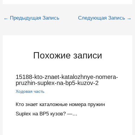
Навигация
←
Предыдущая Запись
Следующая Запись
→
по
записям
Похожие записи
15188-kto-znaet-katalozhnye-nomera-
pruzhin-suplex-na-bp5-kuzov-2
Ходовая часть
Кто знает каталожные номера пружин
Suplex на BP5 кузов? —…