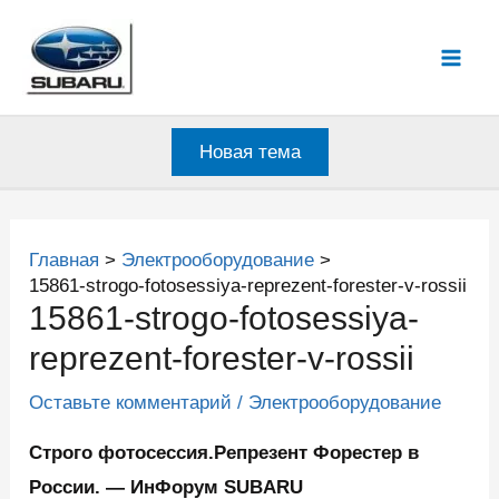
Перейти
к
Mai
содержимому
Men
Новая тема
Главная
Электрооборудование
15861-strogo-fotosessiya-reprezent-forester-v-rossii
15861-strogo-fotosessiya-
reprezent-forester-v-rossii
Оставьте комментарий
/
Электрооборудование
Строго фотосессия.Репрезент Форестер в
России. — ИнФорум SUBARU