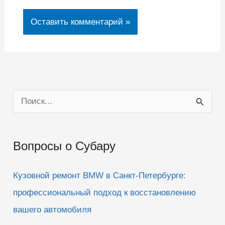
П
о
и
Вопросы о Субару
с
к
Кузовной ремонт BMW в Санкт-Петербурге:
:
профессиональный подход к восстановлению
вашего автомобиля