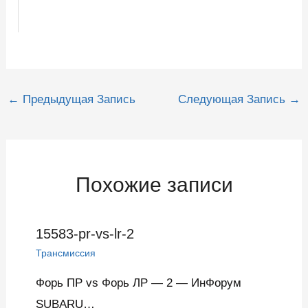
Навигация
←
Предыдущая Запись
Следующая Запись
→
по
записям
Похожие записи
15583-pr-vs-lr-2
Трансмиссия
Форь ПР vs Форь ЛР — 2 — ИнФорум
SUBARU…