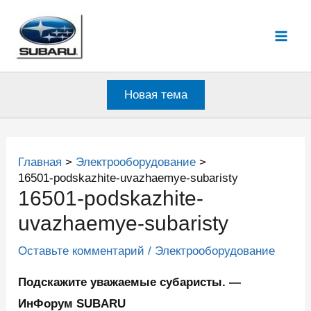
Перейти
к
Mai
содержимому
Men
Новая тема
Главная
Электрооборудование
16501-podskazhite-uvazhaemye-subaristy
16501-podskazhite-
uvazhaemye-subaristy
Оставьте комментарий
/
Электрооборудование
Подскажите уважаемые субаристы. —
ИнФорум SUBARU