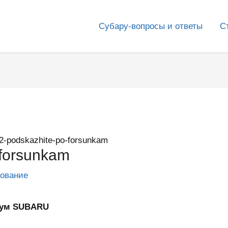
Субару-вопросы и ответы
С
2-podskazhite-po-forsunkam
-forsunkam
дование
рум SUBARU