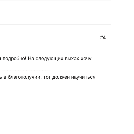
#
4
 и подробно! На следующих выхах хочу
. __________________
ь в благополучии, тот должен научиться