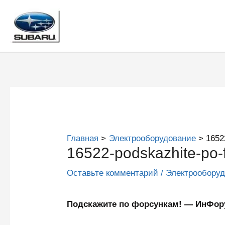
Перейти
к
содержимому
Главная
Электрооборудование
1652
16522-podskazhite-po
Оставьте комментарий
/
Электрообору
Подскажите по форсункам! — ИнФо