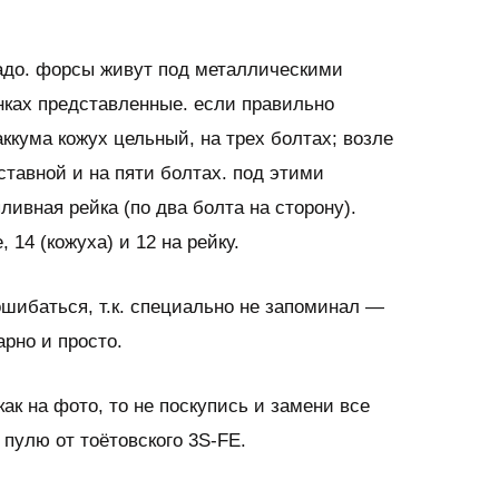
надо. форсы живут под металлическими
нках представленные. если правильно
ккума кожух цельный, на трех болтах; возле
ставной и на пяти болтах. под этими
ливная рейка (по два болта на сторону).
 14 (кожуха) и 12 на рейку.
 ошибаться, т.к. специально не запоминал —
рно и просто.
как на фото, то не поскупись и замени все
 пулю от тоётовского 3S-FE.