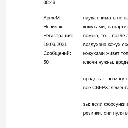
08:48
ApmeM
паука снимать не 
Новичок
кожухами, на карти
Регистрация:
помню, то… возле а
19.03.2021
воздухана кожух со
Сообщений:
кожухами живет топ
50
ключи нужны, вроде,
вроде так. но могу
все СВЕРХэлемента
зы: если форсунки 
резинки. они пуля в