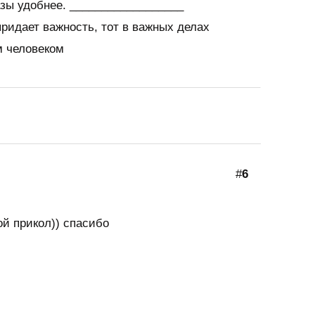
азы удобнее. __________________
ридает важность, тот в важных делах
м человеком
#
6
ой прикол)) спасибо