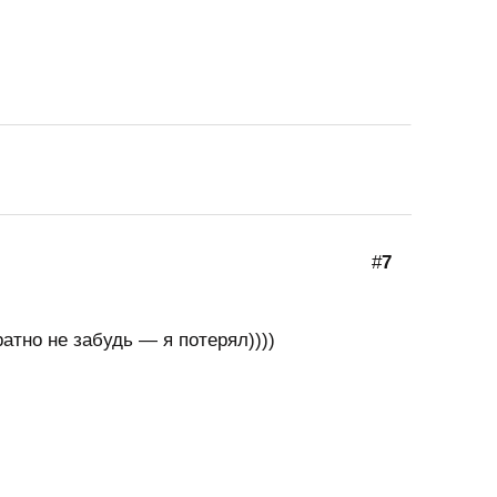
#
7
атно не забудь — я потерял))))