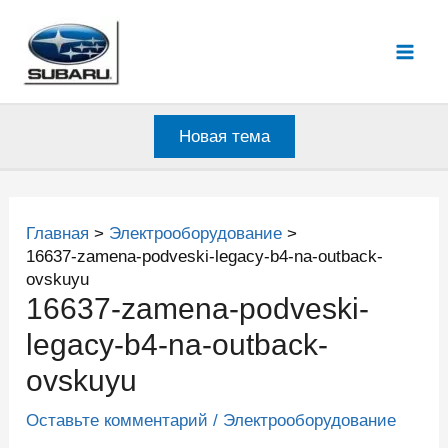
Перейти
к
Mai
содержимому
Men
Новая тема
Главная
Электрооборудование
16637-zamena-podveski-legacy-b4-na-outback-
ovskuyu
16637-zamena-podveski-
legacy-b4-na-outback-
ovskuyu
Оставьте комментарий
/
Электрооборудование