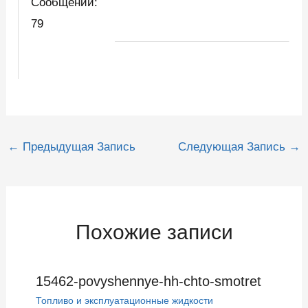
Сообщений:
79
Навигация
←
Предыдущая Запись
Следующая Запись
→
по
записям
Похожие записи
15462-povyshennye-hh-chto-smotret
Топливо и эксплуатационные жидкости