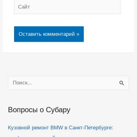
Сайт
П
о
и
Вопросы о Субару
с
к
Кузовной ремонт BMW в Санкт-Петербурге:
: