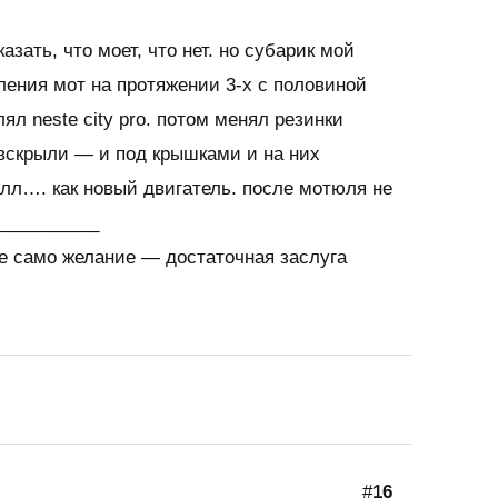
казать, что моет, что нет. но субарик мой
ления мот на протяжении 3-х с половиной
лял neste city pro. потом менял резинки
 вскрыли — и под крышками и на них
лл…. как новый двигатель. после мотюля не
___________
е само желание — достаточная заслуга
#
16