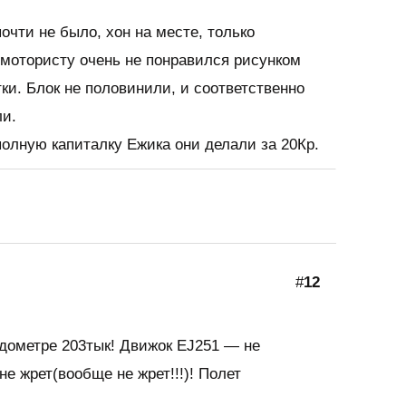
почти не было, хон на месте, только
 мотористу очень не понравился рисунком
тки. Блок не половинили, и соответственно
ли.
полную капиталку Ежика они делали за 20Кр.
#
12
идометре 203тык! Движок EJ251 — не
не жрет(вообще не жрет!!!)! Полет