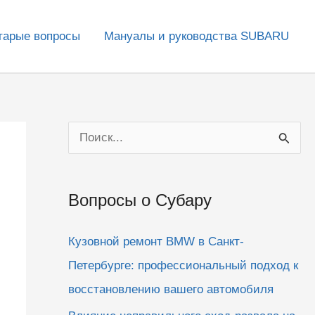
тарые вопросы
Мануалы и руководства SUBARU
П
о
и
Вопросы о Субару
с
к
Кузовной ремонт BMW в Санкт-
:
Петербурге: профессиональный подход к
восстановлению вашего автомобиля