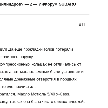
а цилиндров? — 2 — ИнФорум SUBARU
#
11
ил! Да еще прокладки голов потеряли
 сочилось наружу.
компрессионных кольцах не отличались от
усках а вот маслосъемные были уставшие и
сляные дренажные отверстия в поршнях
что еле прочистил.
ратился. Масло Мотюль 5/40 x-Cess.
кажу, так как она была чисто символической,