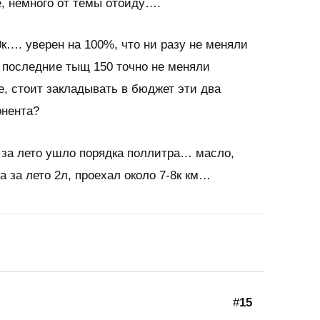
е, немного от темы отойду….
60к…. уверен на 100%, что ни разу не меняли
 последние тыщ 150 точно не меняли
, стоит закладывать в бюджет эти два
онента?
о за лето ушло порядка поллитра… масло,
а за лето 2л, проехал около 7-8к км…
#
15