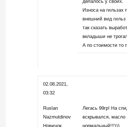
делалось у своих.
Износа на гильзах 
внешний вид гильз
так сказать вырабо
вкладыши не трога
А по стоимости то 
02.08.2021,
03:32
Ruslan
Легась 99гр! На сп
Nazmutdinov
вскрывался, масло 
Новичок
нормальный!!!)))