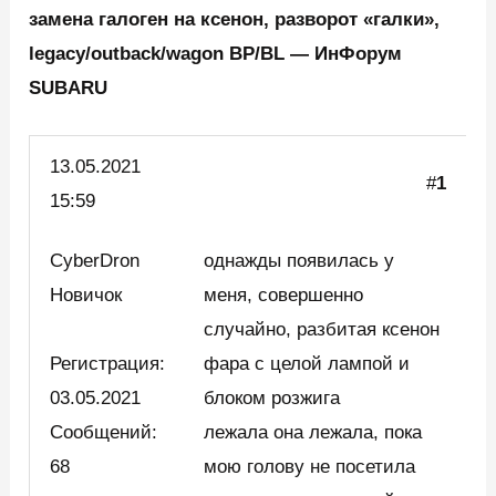
замена галоген на ксенон, разворот «галки»,
legacy/outback/wagon BP/BL — ИнФорум
SUBARU
13.05.2021
#
1
15:59
CyberDron
однажды появилась у
Новичок
меня, совершенно
случайно, разбитая ксенон
Регистрация:
фара с целой лампой и
03.05.2021
блоком розжига
Сообщений:
лежала она лежала, пока
68
мою голову не посетила