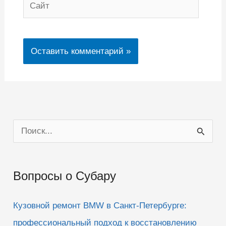
Сайт
П
о
и
Вопросы о Субару
с
к
Кузовной ремонт BMW в Санкт-Петербурге:
:
профессиональный подход к восстановлению