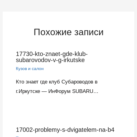
по
записям
Похожие записи
17730-kto-znaet-gde-klub-
subarovodov-v-g-irkutske
Кузов и салон
Кто знает где клуб Субароводов в
г.Иркутске — ИнФорум SUBARU…
17002-problemy-s-dvigatelem-na-b4